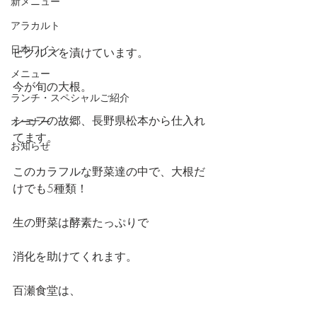
新メニュー
アラカルト
日本ワイン
ピクルスを漬けています。
メニュー
今が旬の大根。
ランチ・スペシャルご紹介
シェフの故郷、長野県松本から仕入れ
オーナー
てます。
お知らせ
このカラフルな野菜達の中で、大根だ
けでも5種類！
生の野菜は酵素たっぷりで
消化を助けてくれます。
百瀬食堂は、