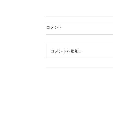
コメント
コメントを追加…
感染防止徹底宣言と８月の予
定