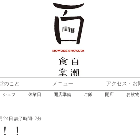
堂のこと
メニュー
アクセス・お
シェフ
休業日
開店準備
ご飯
開店
お飲物
月24日
読了時間: 2分
ニュー
アラカルト
日本ワイン
メニュー
ランチ・
！！