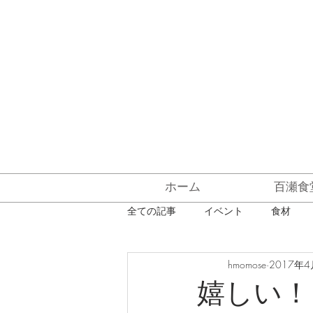
ホーム
百瀬食
全ての記事
イベント
食材
hmomose
2017年4
デザート
貸し切り
新メ
嬉しい！