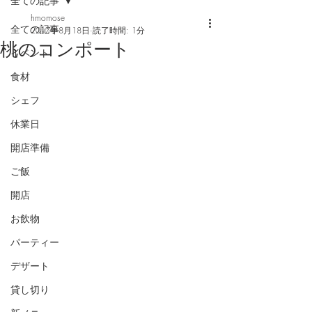
全ての記事
hmomose
全ての記事
2017年8月18日
読了時間: 1分
桃のコンポート
イベント
食材
シェフ
休業日
開店準備
ご飯
開店
お飲物
パーティー
デザート
貸し切り