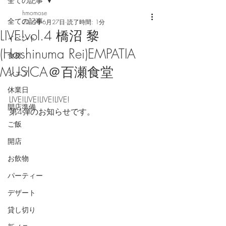
全ての記事
hmomose
全ての記事
2019年6月27日
読了時間: 1分
LIVE!vol.4 橋沼 黎
イベント
(Hashinuma Rei)EMPATIA
食材
MUSICA＠百瀬食堂
シェフ
休業日
LIVE!LIVE!LIVE!LIVE!
開店準備
第4弾のお知らせです。
ご飯
開店
お飲物
パーティー
デザート
貸し切り