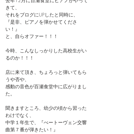
去年12月に百瀬食堂にピアノがやって
きて、
それをブログにUPしたと同時に、
『是非、ピアノを弾かせてくださ
い！』
と、自らオファー！！！
今時、こんなしっかりした高校生がい
るのか！！！
店に来て頂き、ちょろっと弾いてもら
うや否や、
感動の音色が百瀬食堂中に広がりまし
た。
聞きますところ、幼少の頃から習った
わけでなく、
中学１年生で、『べートーヴェン交響
曲第７番が弾きたい！』