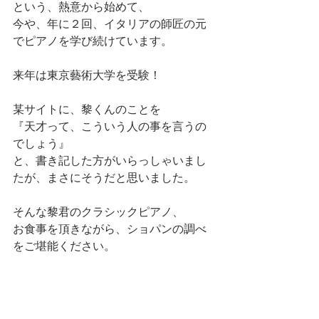
という、熱意から始めて、
今や、年に２回、イタリアの師匠の元
でピアノを学び続けています。
来年は東京藝術大学を受験！
某サイトに、黎くんのことを
『天才って、こういう人の事を言うの
でしょう』
と、書き記した方がいらっしゃいまし
たが、まさにそうだと思いました。
そんな黎君のクラシックピアノ、
お食事を頂きながら、ショパンの調べ
をご堪能ください。
OPEN  18:00 
START   18:45～　