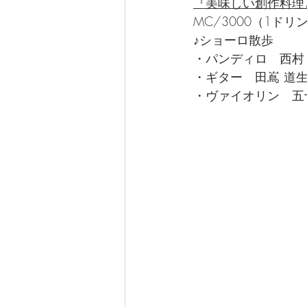
『美味しい創作料理
MC/3000（1ド
♪ショーロ散歩
・パンディロ　西村
・ギター　田嶌 道
・ヴァイオリン　五