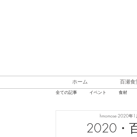
ホーム
百瀬食
全ての記事
イベント
食材
hmomose
2020年1
デザート
貸し切り
新メ
2020・