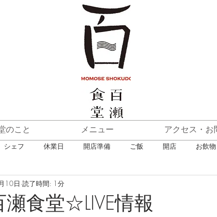
堂のこと
メニュー
アクセス・お
シェフ
休業日
開店準備
ご飯
開店
お飲物
月10日
読了時間: 1分
ニュー
アラカルト
日本ワイン
メニュー
ランチ・
百瀬食堂☆LIVE情報