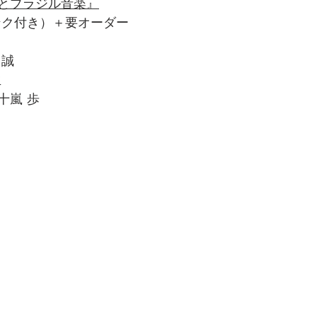
とブラジル音楽』
リンク付き）＋要オーダー
 誠
生
十嵐 歩